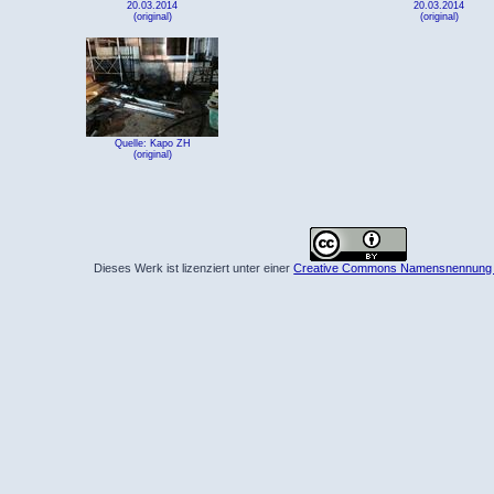
20.03.2014
20.03.2014
(original)
(original)
Quelle: Kapo ZH
(original)
Dieses Werk ist lizenziert unter einer
Creative Commons Namensnennung 4.