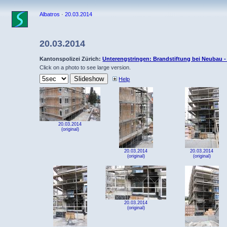
Albatros
·
20.03.2014
20.03.2014
Kantonspolizei Zürich:
Unterengstringen: Brandstiftung bei Neubau 
Click on a photo to see large version.
Help
20.03.2014
(original)
20.03.2014
20.03.2014
(original)
(original)
20.03.2014
(original)