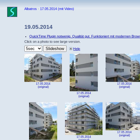
Albatros
·
17.05.2014 (mit Video)
19.05.2014
QuickTime Plugin notwenig. Qualität gut. Funktioniert mit modernen Bro
Click on a photo to see large version.
Help
17.05.2014
17.05.2014
(original)
(original)
17.05.2014
(original)
17.05.2014
(original)
17.05.2014